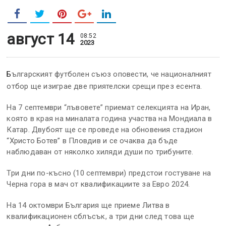
август 14
08:52
2023
Българският футболен съюз оповести, че националният
отбор ще изиграе две приятелски срещи през есента.
На 7 септември “лъвовете” приемат селекцията на Иран,
която в края на миналата година участва на Мондиала в
Катар. Двубоят ще се проведе на обновения стадион
“Христо Ботев” в Пловдив и се очаква да бъде
наблюдаван от няколко хиляди души по трибуните.
Три дни по-късно (10 септември) предстои гостуване на
Черна гора в мач от квалификациите за Евро 2024.
На 14 октомври България ще приеме Литва в
квалификационен сблъсък, а три дни след това ще