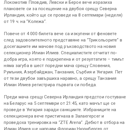
Локомотив Пловдив, Левски и Берое вече изразиха
плановете си за посещение на двубоя срещу Северна
Ирландия, който ще се проведе на 8 септември (неделя)
от 19 ч. на “Колежа“.
Повече от 4 000 билета вече са изкупени от феновете
след задоволителното представяне на “Трикольорите“ в
досегашните им мачове под ръководството на новия
селекционер Илиан Илиев. Специалистите отчитат по-
добра игра, която е подкрепена и от резултатите – тимът
няма загуба в шест поредни мача срещу Словения,
Румъния, Азербайджан, Танзания, Сърбия и Унгария. Пет
от тези двубои завършиха наравно, а срещу Танзания
Илиан Илиев регистрира първата си победа.
Преди мача срещу Северна Ирландия предстои гостуване
на Беларус на 5 септември от 21:45, като мачът ще се
проведе в Унгария заради санкциите. Избраниците на
селекционера вече пристигнаха в Залаегерсег и
проведоха тренировка на “ZTE Arena“. Дебют в отбора на
Илиан Илиев ще направи Флориан Нюрнбергер от