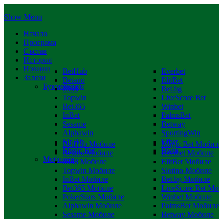
Show Menu
Начало
Програма
Състав
История
Новини
BetHub
Everbet
Залози
Betano
ElitBet
Букмейкъри
8888
Bet.bg
Topwin
LiveScore Bet
Bet365
Winbet
InBet
PalmsBet
Sesame
Betway
Alphawin
SportingWin
Mr Bit
Efbet
BetHub Мобиле
Magic Bet Мобил
Magic Bet
Bwin
Betano Мобиле
Everbet Мобиле
Мобилни
8888 Мобиле
ElitBet Мобиле
Topwin Мобиле
Slotino Мобилe
InBet Мобиле
Bet.bg Мобилe
Bet365 Мобиле
LiveScore Bet М
PokerStars Мобиле
Winbet Мобиле
Alphawin Мобиле
PalmsBet Мобиле
Sesame Мобиле
Betway Мобиле