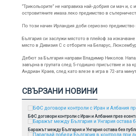
“Трикольорите“ не направиха най-добрия си мач и, с 
островитяните имаха леко предимство в съперничест
По този начин Ирландия доби сериозно предимство п
България си заслужи мястото в плейоф за изкачване 
място в Дивизия С с отборите на Беларус, Люксембу
Дебют за България направи Владимир Николов. Напад
завърна в групата след 5-годишно присъствие и за 
Андриан Краев, след като влезе в игра в 72-ата минут
СВЪРЗАНИ НОВИНИ
БФС договори контроли с Иран и Албания през есент
Баражът между България и Унгария остава без публ