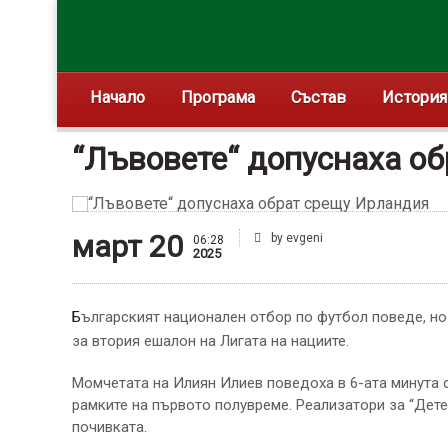
Начало
Програма
Състав
История
“Лъвовете“ допуснаха о
март 20
by evgeni
06:28
2025
Българският национален отбор по футбол поведе, но след това загуби мача си срещу Република Ирландия в първия бараж
за втория ешалон на Лигата на нациите.
Момчетата на Илиян Илиев поведоха в 6-ата минута с
рамките на първото полувреме. Реализатори за “Дете
почивката.