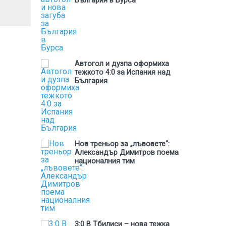
България в Бурса
Автогол и дузпа оформиха
тежкото 4:0 за Испания над
България
Нов треньор за „лъвовете“:
Александър Димитров поема
националния тим
3:0 В Тбилиси – нова тежка