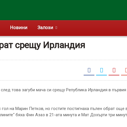
Новини
Залози
брат срещу Ирландия
 гол на Марин Петков, но гостите постигнаха пълен обрат още 
лините“ бяха Фин Азаз в 21-ата минута и Мат Дохърти три мину