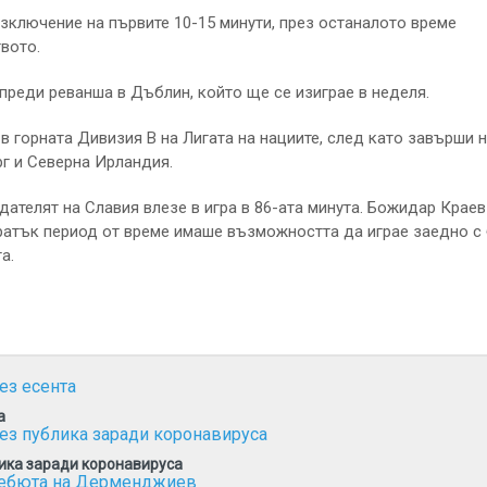
изключение на първите 10-15 минути, през останалото време
вото.
реди реванша в Дъблин, който ще се изиграе в неделя.
в горната Дивизия В на Лигата на нациите, след като завърши 
рг и Северна Ирландия.
ателят на Славия влезе в игра в 86-ата минута. Божидар Краев
кратък период от време имаше възможността да играе заедно с 
а.
а
ика заради коронавируса