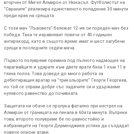
вгорчен от Мигел Алмирон от Нюкасъл. Футболистът на
“Свраките“ реализира единственото попадение 30 минути
преди края на срещата.
С този мач “Лъвовете“ бележат 12-ия си пореден мач без
победа. Така те изравняват повече от 40-годишен
антирекорд, като в същото време имат и шест загубени
срещи в последните седем мача.
Първото полувреме премина под пълното надмощие на
парагвайците и ударите към двете врати бяха 1 към 11 в
тяхна полза. Това доведе до много работа за
дебютиращия вратар на “трикольорите“ Георги Георгиев,
но той се справи добре със задачите си и удържахме
нулевото равенство до почивката.
Защитата ни обаче се пропука фатално при изстрел на
Алмирон от границата на пенала в 60ата минута. Въпреки
това, второто полувреме бе по-равностойно и
избраниците на Георги Дерменджиев успяха да създадат
повече опасни атаки.