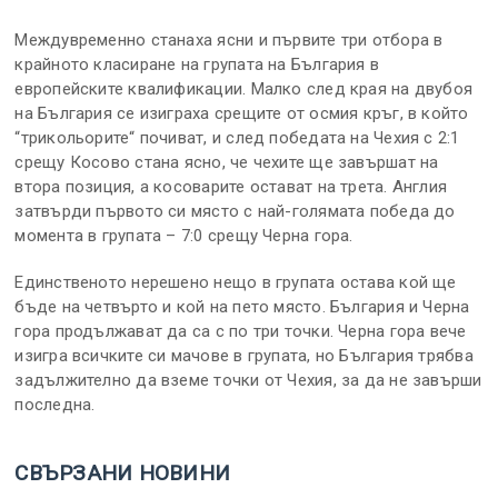
Междувременно станаха ясни и първите три отбора в
крайното класиране на групата на България в
европейските квалификации. Малко след края на двубоя
на България се изиграха срещите от осмия кръг, в който
“трикольорите“ почиват, и след победата на Чехия с 2:1
срещу Косово стана ясно, че чехите ще завършат на
втора позиция, а косоварите остават на трета. Англия
затвърди първото си място с най-голямата победа до
момента в групата – 7:0 срещу Черна гора.
Единственото нерешено нещо в групата остава кой ще
бъде на четвърто и кой на пето място. България и Черна
гора продължават да са с по три точки. Черна гора вече
изигра всичките си мачове в групата, но България трябва
задължително да вземе точки от Чехия, за да не завърши
последна.
СВЪРЗАНИ НОВИНИ