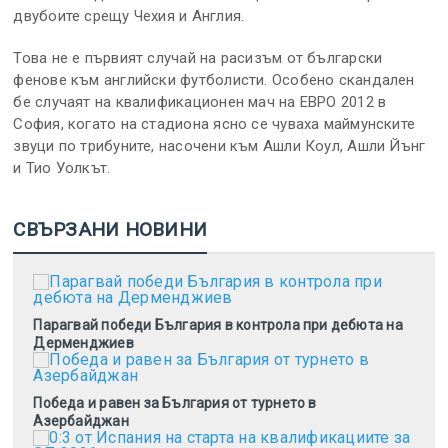
двубоите срещу Чехия и Англия.
Това не е първият случай на расизъм от български
фенове към английски футболисти. Особено скандален
бе случаят на квалификационен мач на ЕВРО 2012 в
София, когато на стадиона ясно се чуваха маймунските
звуци по трибуните, насочени към Ашли Коул, Ашли Йънг
и Тио Уолкът.
СВЪРЗАНИ НОВИНИ
Парагвай победи България в контрола при дебюта на
Дерменджиев
Победа и равен за България от турнето в
Азербайджан