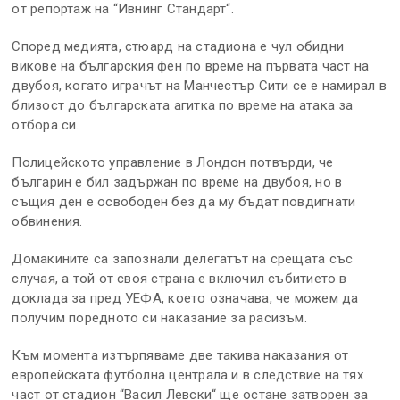
от репортаж на “Ивнинг Стандарт“.
Според медията, стюард на стадиона е чул обидни
викове на българския фен по време на първата част на
двубоя, когато играчът на Манчестър Сити се е намирал в
близост до българската агитка по време на атака за
отбора си.
Полицейското управление в Лондон потвърди, че
българин е бил задържан по време на двубоя, но в
същия ден е освободен без да му бъдат повдигнати
обвинения.
Домакините са запознали делегатът на срещата със
случая, а той от своя страна е включил събитието в
доклада за пред УЕФА, което означава, че можем да
получим поредното си наказание за расизъм.
Към момента изтърпяваме две такива наказания от
европейската футболна централа и в следствие на тях
част от стадион “Васил Левски“ ще остане затворен за