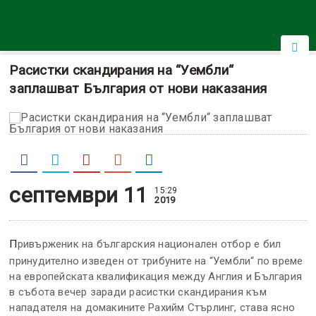
Расистки скандирания на “Уембли“
заплашват България от нови наказания
септември 11
15:29
2019
Привърженик на българския национален отбор е бил
принудително изведен от трибуните на “Уембли“ по време
на европейската квалификация между Англия и България
в събота вечер заради расистки скандирания към
нападателя на домакините Рахийм Стърлинг, става ясно