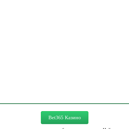
Bet365 Казино