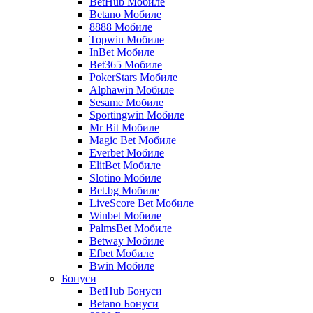
BetHub Мобиле
Betano Мобиле
8888 Мобиле
Topwin Мобиле
InBet Мобиле
Bet365 Мобиле
PokerStars Мобиле
Alphawin Мобиле
Sesame Мобиле
Sportingwin Мобиле
Mr Bit Мобиле
Magic Bet Мобиле
Everbet Мобиле
ElitBet Мобиле
Slotino Мобилe
Bet.bg Мобилe
LiveScore Bet Мобилe
Winbet Мобиле
PalmsBet Мобиле
Betway Мобиле
Efbet Мобиле
Bwin Мобиле
Бонуси
BetHub Бонуси
Betano Бонуси