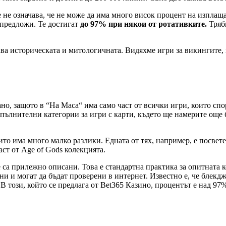
 не означава, че не може да има много висок процент на изплащ
 предложи. Те достигат
до 97% при някои от ротативките.
Трябв
а историческата и митологичната. Видяхме игри за викингите, ця
о, защото в “На Маса“ има само част от всички игри, които спор
пълнителни категории за игри с карти, където ще намерите още 
ито има много малко разлики. Едната от тях, например, е посвет
аст от Age of Gods колекцията.
е са прилежно описани. Това е стандартна практика за опитната 
тни и могат да бъдат проверени в интернет. Известно е, че блек
В този, който се предлага от Bet365 Казино, процентът е над 97% 