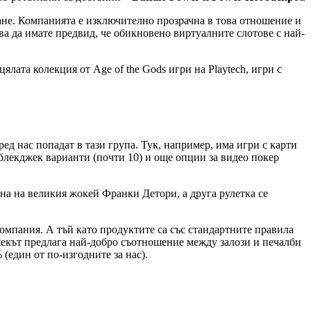
ане. Компанията е изключително прозрачна в това отношение и
а да имате предвид, че обикновено виртуалните слотове с най-
лата колекция от Age of the Gods игри на Playtech, игри с
ед нас попадат в тази група. Тук, например, има игри с карти
блекджек варианти (почти 10) и още опции за видео покер
ена на великия жокей Франки Детори, а друга рулетка се
компания. А тъй като продуктите са със стандартните правила
джекът предлага най-добро съотношение между залози и печалби
(един от по-изгодните за нас).