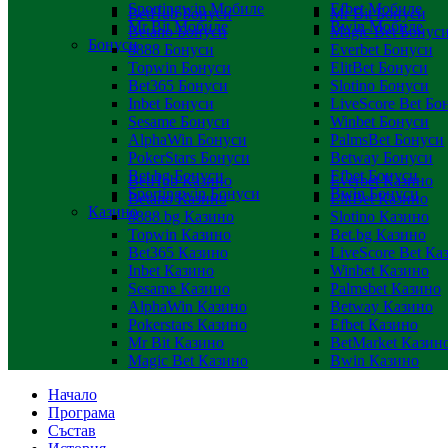
Sportingwin Мобиле
Efbet Мобиле
BetHub Бонуси
Mr Bit Бонуси
Mr Bit Мобиле
Bwin Мобиле
Betano Бонуси
Magic Bet Бонус
Бонуси
8888 Бонуси
Everbet Бонуси
Topwin Бонуси
ElitBet Бонуси
Bet365 Бонуси
Slotino Бонуси
Inbet Бонуси
LiveScore Bet Бо
Sesame Бонуси
Winbet Бонуси
AlphaWin Бонуси
PalmsBet Бонуси
PokerStars Бонуси
Betway Бонуси
Bet.bg Бонуси
Efbet Бонуси
BetHub Казино
Everbet Казино
Sportingwin Бонуси
Bwin Бонуси
Betano Казино
ElitBet Казино
Казино
8888.bg Казино
Slotino Казино
Topwin Казино
Bet.bg Казино
Bet365 Казино
LiveScore Bet Ка
Inbet Казино
Winbet Казино
Sesame Казино
Palmsbet Казино
AlphaWin Казино
Betway Казино
Pokerstars Казино
Efbet Казино
Mr Bit Казино
BetMarket Казин
Magic Bet Казино
Bwin Казино
Начало
Програма
Състав