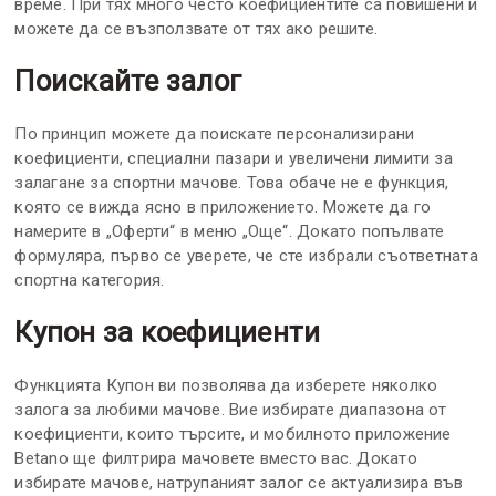
време. При тях много често коефициентите са повишени и
можете да се възползвате от тях ако решите.
Поискайте залог
По принцип можете да поискате персонализирани
коефициенти, специални пазари и увеличени лимити за
залагане за спортни мачове. Това обаче не е функция,
която се вижда ясно в приложението. Можете да го
намерите в „Оферти“ в меню „Още“. Докато попълвате
формуляра, първо се уверете, че сте избрали съответната
спортна категория.
Купон за коефициенти
Функцията Купон ви позволява да изберете няколко
залога за любими мачове. Вие избирате диапазона от
коефициенти, които търсите, и мобилното приложение
Betano ще филтрира мачовете вместо вас. Докато
избирате мачове, натрупаният залог се актуализира във