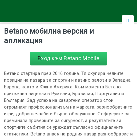
Betano мобилна версия и
апликация
Вход към Betano Mobile
Бетано стартира през 2016 година. Тя окупира челните
позиции на пазара за спортни и казино залози в Западна
Европа, както и Южна Америка. Към момента Бетано
притежава лицензи в Румъния, Бразилия, Португалия и
България. Зад успеха на хазартния оператор стои
огромният професионализъм на марката, разнообразните
игри, добри печалби и бързо обслужване. Софтуерите са
преминали проверките за сигурност, а резултатите за
спортните събития се уреждат съгласно официалните
статистики. Betano внася на родния пазар разнообразие и