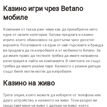
Казино игри чрез Betano
мобиле
Компания от такъв ранг няма как да пренебрегне нито
една от своите категории. Затова предлага и казино
игрите, които обикновено са достъпни чрез десктоп
версията. Ротативките са едни от най-търсените и бранда
ви предлага да ги изпробвате и от мобилното Betano. За
да имате право да тествате трябва да имате направена
регистрация в сайта на компанията. В сметката си също
трябва да имате реални пари. Казиното с реални дилъри
също бихте могли могли да изпробвате.
Казино на живо
Трета опция, която можете да изберете от телефона или
друго устройство, е казиното на живо. Този раздел ви
представя маси на живо с дилъри на живо, което