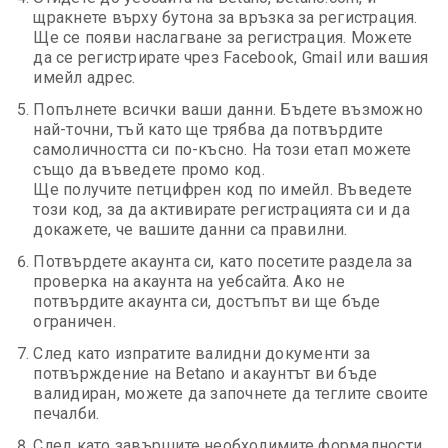
щракнете върху бутона за връзка за регистрация.
Ще се появи наслагване за регистрация. Можете
да се регистрирате чрез Facebook, Gmail или вашия
имейл адрес.
Попълнете всички ваши данни. Бъдете възможно
най-точни, тъй като ще трябва да потвърдите
самоличността си по-късно. На този етап можете
също да въведете промо код.
Ще получите петцифрен код по имейл. Въведете
този код, за да активирате регистрацията си и да
докажете, че вашите данни са правилни.
Потвърдете акаунта си, като посетите раздела за
проверка на акаунта на уебсайта. Ако не
потвърдите акаунта си, достъпът ви ще бъде
ограничен.
След като изпратите валидни документи за
потвърждение на Betano и акаунтът ви бъде
валидиран, можете да започнете да теглите своите
печалби.
След като завършите необходимите формалности,