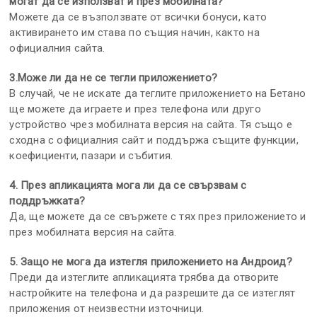
могат да се използват и през мобилната?
Можете да се възползвате от всички бонуси, като
активирането им става по същия начин, както на
официалния сайта.
3.Може ли да не се тегли приложението?
В случай, че не искате да теглите приложението на Бетано
ще можете да играете и през телефона или друго
устройство чрез мобилната версия на сайта. Тя също е
сходна с официалния сайт и поддържа същите функции,
коефициенти, пазари и събития.
4. През апликацията мога ли да се свързвам с
поддръжката?
Да, ще можете да се свържете с тях през приложението и
през мобилната версия на сайта.
5. Защо не мога да изтегля приложението на Андроид?
Преди да изтеглите апликацията трябва да отворите
настройките на телефона и да разрешите да се изтеглят
приложения от неизвестни източници.