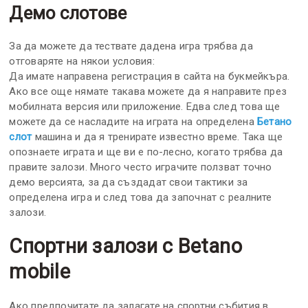
Демо слотове
За да можете да тествате дадена игра трябва да
отговаряте на някои условия:
Да имате направена регистрация в сайта на букмейкъра.
Ако все още нямате такава можете да я направите през
мобилната версия или приложение. Едва след това ще
можете да се насладите на играта на определена
Бетано
слот
машина и да я тренирате известно време. Така ще
опознаете играта и ще ви е по-лесно, когато трябва да
правите залози. Много често играчите ползват точно
демо версията, за да създадат свои тактики за
определена игра и след това да започнат с реалните
залози.
Спортни залози с Betano
mobile
Ако предпочитате да залагате на спортни събития в