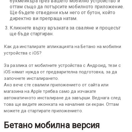
букмейкъра през вашето мобилно устройство и
оттам също да потърсите мобилното приложение.
Ще бъдете отведени към него от бутон, който
директно ви препраща натам.
Кликнете върху връзката за сваляне и процесът
ще бъде стартиран.
Как да инсталирате апликацията на Бетано на мобилни
устройства с iOS?
За разлика от мобилните устройства с Андроид, тези с
iOS нямат нужда от предварителна подготовка, за да
започнете инсталирането.
Ако вече сте свалили приложението от сайта или
магазина на Apple трябва само да изчакате
автоматичното инсталиране да завърши. Веднага след
това ще видите иконката на началния си екран. Оттам
можете да стартирате приложението.
Бетано мобилна версия