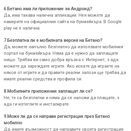
6.Бетано има ли приложение за Андроид?
Да, има такава налична апликация. Нея можете да
намерите на официалния сайта на букмейкъра. В Google
play не е налична.
7.Безплатна ли е мобилната версия на Бетано?
Да, можете напълно безплатно да използвате мобилния
портал на букмейкъра. Няма да е нужно да заплащате
нищо. Трябва ви само добра връзка с Интернет, з ада
можете да зареждате игрите. Ако искате да играете на
някоя от игрите и да правите реални залози ще трябва да
имате реални средства в профила си.
8.Мобилните приложения заплащат ли се?
Не, те са безплатни и няма да се наложи да плащате, з
ада ги изтеглите и инсталирате.
9.Може ли да се направи регистрация през Бетано
мобилно
Да, имате възможност да направите своята регистрация