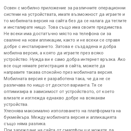
Освен с мобилно приложение за различните операционни
системи на устройствата, имате възможност да играете и
то мобилната версия на сайта без да се налага да теглите
и инсталирате нищо. Това също има своите предимства.
Не всеки има достатъчно място на телефона си за
сваляне на нови апликации, както и не всеки се справя
добре с инсталирането. Затова е създадена и добра
мобилна версия, а която да играете през всяко
устройство. Нужда ви е само добра интернет връзка. Ако
все още нямате регистрация в сайта, можете да
направите такава спокойно през мобилната версия.
Мобилната версия е разработена така, че да не се
различава по нищо от десктоп варианта. Тя се
оптимизира в зависимост от устройството, от което
влизате и изглежда еднакво добре на всякакви
устройства.
Улеснява максимално използването на платформата на
букмейкъра. Между мобилната версия и апликацията
също няма разлика.
При зареждане на сайта от смартфон ще можете да