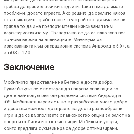
Ако решите да се възползвате от мобилната версия,
трябва да правите всички ъпдейти. Така няма да имате
проблеми, докато играете. Ако решите да свалите някоя
от апликациите трябва вашето устройство да има някои
трябва то да има препоръчителни изисквания към
характеристиките му. Препоръчва се да се използва все
по-нова версия на апликациите. Минимума за
изискванията към операционна система Андроид е 6.0+, а
за iOS е 12.0.
Заключение
Мобилното представяне на Бетано е доста добро.
Букмейкърът се е постарал да направи апликации за
двете най-популярни операционни системи Андроид и
iOS. Мобилната версия също е разработена много добре
и дава възможност да играете на доста разнообразни
игри и да се възползвате от множество опции за залог на
спортни събития и на казино игри. Мобилните услуги,
които предлага букмейкъра са добре оптимизирани,