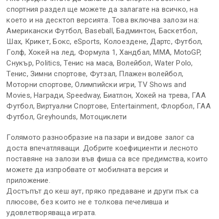
спортния раздел ще можете да залагате на всичко, на
което и на десктоп версията. Това включва залози на:
Американски Футбол, Baseball, Бадминтон, Баскетбол,
Шах, Крикет, Бокс, eSports, Колоездене, Дартс, Футбол,
Голф, Хокей на лед, Формула 1, Хандбал, MMA, MotoGP,
Снукър, Politics, Тенис на маса, Волейбол, Water Polo,
Тенис, Зимни спортове, Футзал, Плажен волейбол,
Моторни спортове, Олимпийски игри, TV Shows and
Movies, Награди, Speedway, Биатлон, Хокей на трева, ГАА
Футбол, Виртуални Спортове, Entertainment, Флорбол, ГАА
Футбол, Greyhounds, Мотоциклети
Голямото разнообразие на пазари и видове залог са
доста впечатляващи. Добрите коефициенти и лесното
поставяне на залози във фиша са все предимства, които
можете да изпробвате от мобилната версия и
приложение.
Достъпът до кеш аут, пряко предаване и други пък са
плюсове, без които не е толкова печеливша и
удовлетворяваща играта.