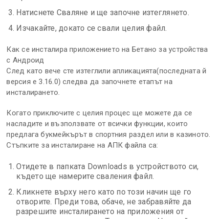
Натиснете Сваляне и ще започне изтеглянето.
Изчакайте, докато се свали целия файл.
Как се инсталира приложението на Бетано за устройства
с Андроид
След като вече сте изтеглили апликацията(последната й
версия е 3.16.0) следва да започнете етапът на
инсталирането.
Когато приключите с целия процес ще можете да се
насладите и възползвате от всички функции, които
предлага букмейкърът в спортния раздел или в казиното.
Стъпките за инсталиране на АПК файла са:
Отидете в папката Downloads в устройството си,
където ще намерите сваления файл.
Кликнете върху него като по този начин ще го
отворите. Преди това, обаче, не забравяйте да
разрешите инсталирането на приложения от