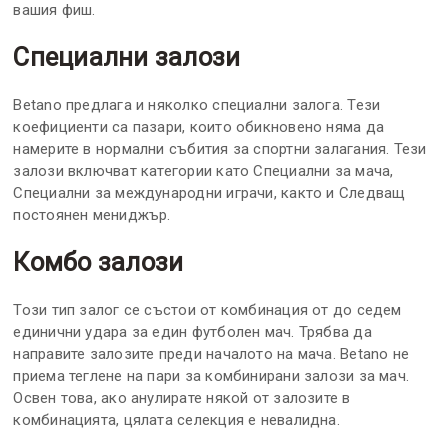
вашия фиш.
Специални залози
Betano предлага и няколко специални залога. Тези
коефициенти са пазари, които обикновено няма да
намерите в нормални събития за спортни залагания. Тези
залози включват категории като Специални за мача,
Специални за международни играчи, както и Следващ
постоянен мениджър.
Комбо залози
Този тип залог се състои от комбинация от до седем
единични удара за един футболен мач. Трябва да
направите залозите преди началото на мача. Betano не
приема теглене на пари за комбинирани залози за мач.
Освен това, ако анулирате някой от залозите в
комбинацията, цялата селекция е невалидна.