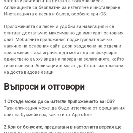
затова и рейтингът на Бетано е толкова висок.
Апликациите са безплатни за изтегляне и инсталиране.
Инсталацията е лесна и бърза, особено при iOS.
Приложенията са лесни и удобни за навигация и се
опитват достатъчно максимално да имитират основния
сайт. Мобилните приложения подсигуряват всичко
налично на основния сайт, дори разделени на отделни
приложения. Така играчите да могат да се фокусират
единствено върху вида на пазара на залаганията, който
ги интересува. Апликациите могат да бъдат използвани
на доста видове езици
Въпроси и отговори
1.Откъде може да се изтегли приложението за iOS?
Тази апликация може да бъде изтеглена от официалния
сайт на букмейкъра, както и от App store.
2.Кои от бонусите, предлагани в настолната версия ще