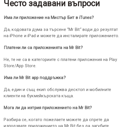
Често задавани въпроси
Има ли приложение на Мистър Бит в iTunes?
Да, кодовата дума за търсене “Mr Bit“ води до резултат
на iPhone и iPad и можете да инсталирате приложението.
Платени ли са приложенията на Mr Bit?
Не, те не са в категориите с платени приложения на Play
Store/App Store.
Има ли Mr Bit app поддръжка?
Да, един и същ екип обслужва десктоп и мобилните
клиенти на букмейкърската къща.
Мога ли да изтрия приложението на Mr Bit?
Разбира се, когато пожелаете можете да спрете да
използвате приложението на Mr Bit без да загубите