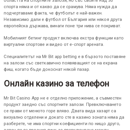
областта на спортните залози, но със своите над 30
спорта няма и от какво да се срамува. Няма нужда да
подчертаваме факта, че футболът е най-важен.
Независимо дали е футбол от България или някоя друга
европейска държава, винаги поне три нива се покриват.
Мобилният бетинг продукт включва екстра функции като
виртуални спортове и видео от е-спорт арената.
Специалитетът на Mr Bit app betting е в бързото поставяне
на залози със светкавично появяващият се на екрана
фиш, когато бъде докоснат някой пазар.
Онлайн казино за телефон
Mr Bit Casino App не е отделно приложение, а съвместен
продукт заедно със спортните залози. Превключването
се прави от менюто горе вляво. Двата вида хазарт са
визуално отделени и докато сте в казино зоната няма да
разберете, че има спортни коефициенти по нищо друго,