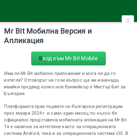
Mr Bit Мобилна Версия и
Апликация
Вход към Mr Bit Mobile
Има ли Mr Bit мобилно приложение и мога ли да го
изтегля? Отговорът на този въпрос ще ви изненада,
имайки предвид колко нов букмейкър е Мистър Бит за
България.
Платформата прие първите си български регистрации
през януари 2024 г. и само един месец по-късно бе
официално представена мобилната апликация на Mr Bit.
Тя е налична за изтегляне както за операционната
система Android, така и за операционната система iOS. В