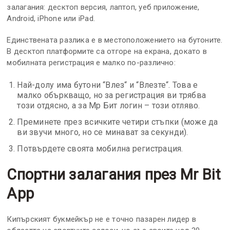
залагания: десктоп версия, лаптоп, уеб приложение,
Android, iPhone или iPad.
Единствената разлика е в местоположението на бутоните.
В десктоп платформите са отгоре на екрана, докато в
мобилната регистрация е малко по-различно:
Най-долу има бутони “Влез“ и “Влезте“. Това е
малко объркващо, но за регистрация ви трябва
този отдясно, а за Мр Бит логин – този отляво.
Преминете през всичките четири стъпки (може да
ви звучи много, но се минават за секунди).
Потвърдете своята мобилна регистрация.
Спортни залагания през Mr Bit
App
Кипърският букмейкър не е точно пазарен лидер в