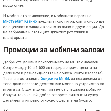
освен по въпросния линк за превключване между
продуктите.
И мобилното приложение, и мобилната версия на
Мистърбит Казино
предлагат слот игри, които скоро ще
се оценяват в хиляди, казино на живо и други опции. Да
не забравяме и стотиците джакпот ротативки в
платформата.
Промоции за мобилни залози
Добре сте дошли в приложението на Mr Bit с начален
бонус между 10 и 1 500 лв (варира спрямо цената на
депозита и разновидността на бонуса, която изберете).
Този, а и останалите
бонуси на Mr Bit
,
са независими от
това дали ползвате десктоп или мобилно устройство за
играта си. С други думи, това не са специални мобилни
бонуси, така че най-добре отворете линка към супер
детайлното ни ревю относно офертите на букито.