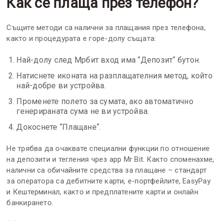
Как се плаща през телефон?
Същите методи са налични за плащания през телефона,
както и процедурата е горе-долу същата:
Най-долу след Мрбит вход има “Депозит“ бутон.
Натиснете иконата на разплащателния метод, който
най-добре ви устройва.
Променете полето за сумата, ако автоматично
генерираната сума не ви устройва.
Докоснете “Плащане“.
Не трябва да очаквате специални функции по отношение
на депозити и тегления чрез app Mr Bit. Както споменахме,
налични са обичайните средства за плащане – стандарт
за оператора са дебитните карти, е-портфейлите, EasyPay
и Кештерминал, както и предплатените карти и онлайн
банкирането.