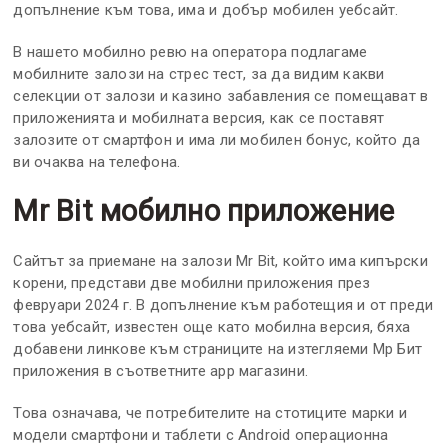
допълнение към това, има и добър мобилен уебсайт.
В нашето мобилно ревю на оператора подлагаме
мобилните залози на стрес тест, за да видим какви
селекции от залози и казино забавления се помещават в
приложенията и мобилната версия, как се поставят
залозите от смартфон и има ли мобилен бонус, който да
ви очаква на телефона.
Mr Bit мобилно приложение
Сайтът за приемане на залози Mr Bit, който има кипърски
корени, представи две мобилни приложения през
февруари 2024 г. В допълнение към работещия и от преди
това уебсайт, известен още като мобилна версия, бяха
добавени линкове към страниците на изтегляеми Мр Бит
приложения в съответните app магазини.
Това означава, че потребителите на стотиците марки и
модели смартфони и таблети с Android операционна