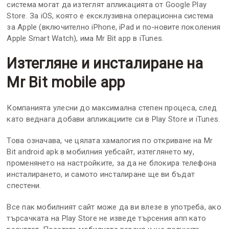
система могат да изтеглят апликацията от Google Play
Store. За iOS, която е ексклузивна операционна система
за Apple (включително iPhone, iPad и по-новите поколения
Apple Smart Watch), има Mr Bit app в iTunes.
Изтегляне и инсталиране на
Mr Bit mobile app
Компанията улесни до максимална степен процеса, след
като веднага добави апликациите си в Play Store и iTunes.
Това означава, че цялата хамалогия по откриване на Mr
Bit android apk в мобилния уебсайт, изтеглянето му,
променянето на настройките, за да не блокира телефона
инсталирането, и самото инсталиране ще ви бъдат
спестени.
Все пак мобилният сайт може да ви влезе в употреба, ако
търсачката на Play Store не изведе търсения апп като