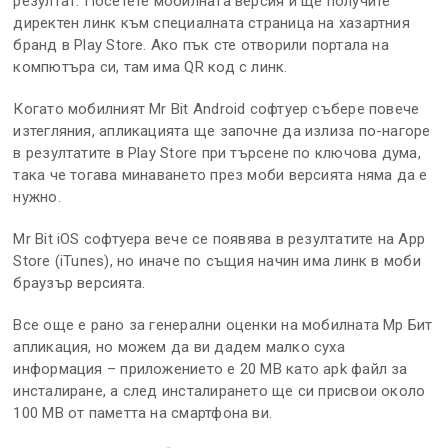
резултат. Посетете мобилната версия и ще получите
директен линк към специалната страница на хазартния
бранд в Play Store. Ако пък сте отворили портала на
компютъра си, там има QR код с линк.
Когато мобилният Mr Bit Android софтуер събере повече
изтегляния, апликацията ще започне да излиза по-нагоре
в резултатите в Play Store при търсене по ключова дума,
така че тогава минаването през моби версията няма да е
нужно.
Mr Bit iOS софтуера вече се появява в резултатите на App
Store (iTunes), но иначе по същия начин има линк в моби
браузър версията.
Все още е рано за генерални оценки на мобилната Мр Бит
апликация, но можем да ви дадем малко суха
информация – приложението е 20 MB като apk файл за
инсталиране, а след инсталирането ще си присвои около
100 MB от паметта на смартфона ви.