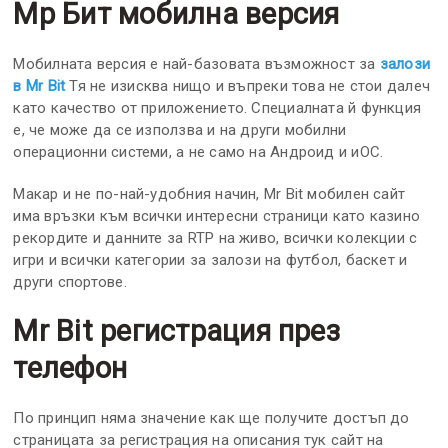
Мр Бит мобилна версия
Мобилната версия е най-базовата възможност за
залози
в Mr Bit
Тя не изисква нищо и въпреки това не стои далеч
като качество от приложението. Специалната й функция
е, че може да се използва и на други мобилни
операционни системи, а не само на Андроид и иОС.
Макар и не по-най-удобния начин, Mr Bit мобилен сайт
има връзки към всички интересни страници като казино
рекордите и данните за RTP на живо, всички колекции с
игри и всички категории за залози на футбол, баскет и
други спортове.
Mr Bit регистрация през
телефон
По принцип няма значение как ще получите достъп до
страницата за регистрация на описания тук сайт на