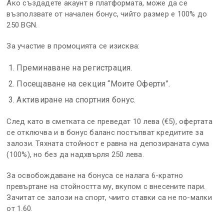
Ако създадете акаунт в платформата, може да се
възползвате от начален бонус, чийто размер е 100% до
250 BGN.
За участие в промоцията се изисква:
Преминаване на регистрация.
Посещаване на секция “Моите Оферти”.
Активиране на спортния бонус.
След като в сметката се преведат 10 лева (€5), офертата
се отключва и в бонус баланс постъпват кредитите за
залози. Тяхната стойност е равна на депозираната сума
(100%), но без да надхвърля 250 лева.
За освобождаване на бонуса се налага 6-кратно
превъртане на стойността му, вкупом с внесените пари.
Зачитат се залози на спорт, чиито ставки са не по-малки
от 1.60.