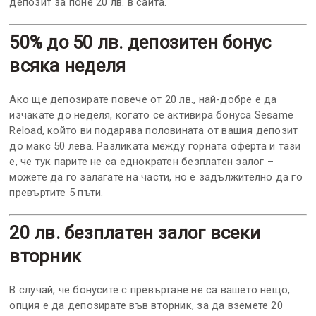
депозит за поне 20 лв. в сайта.
50% до 50 лв. депозитен бонус
всяка неделя
Ако ще депозирате повече от 20 лв., най-добре е да
изчакате до неделя, когато се активира бонуса Sesame
Reload, който ви подарява половината от вашия депозит
до макс 50 лева. Разликата между горната оферта и тази
е, че тук парите не са еднократен безплатен залог –
можете да го залагате на части, но е задължително да го
превъртите 5 пъти.
20 лв. безплатен залог всеки
вторник
В случай, че бонусите с превъртане не са вашето нещо,
опция е да депозирате във вторник, за да вземете 20