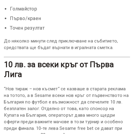
Голмайстор
Първо/краен
Точен резултат
До няколко минути след приключване на събитието,
средствата ще бъдат върнати в игралната сметка.
10 лв. за всеки кръг от Първа
Лига
“Нов тираж – нов късмет“ се казваше в старата реклама
на тотото, а в Sesame всеки нов кръг от първенството на
България по футбол е възможност да спечелите 10 лв.
безплатен залог. Отделно от това, като спонсор на
Купата на България, операторът дава много щедри
оферти преди важните мачове в този турнир и особено
преди финала. 10-те лева Sesame free bet се дават при